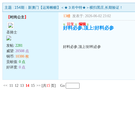
主题 :
154期：新澳门【运筹帷幄】＜★３肖中特★＞横扫黑庄,长期验证！
13楼
发表于: 2026-06-02 23:02
【
时尚公主
】
u
回复
u
编辑
u
好料必参,顶上!好料必参
圣骑士
发帖:
2281
好料必参,顶上!好料必参
威望:
20508 点
铜币:
10386 枚
贡献值:
0 点
好评度:
0 点
<<
11
12
13
14
15
>>
[共
15
页] Go