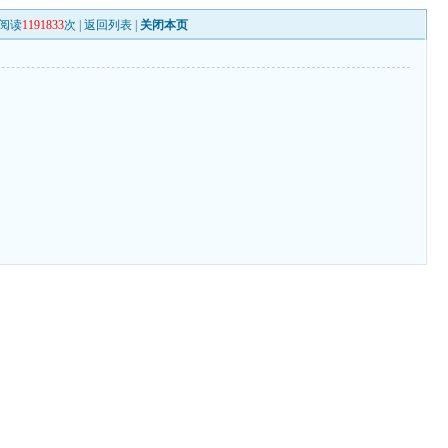
阅读
1191833
次 |
返回列表
|
关闭本页