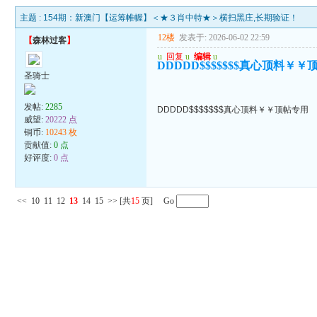
主题 :
154期：新澳门【运筹帷幄】＜★３肖中特★＞横扫黑庄,长期验证！
12楼
发表于: 2026-06-02 22:59
【
森林过客
】
u
回复
u
编辑
u
DDDDD$$$$$$$真心顶料￥
圣骑士
发帖:
2285
DDDDD$$$$$$$真心顶料￥￥顶帖专用
威望:
20222 点
铜币:
10243 枚
贡献值:
0 点
好评度:
0 点
<<
10
11
12
13
14
15
>>
[共
15
页] Go