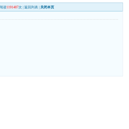
阅读
1191487
次 |
返回列表
|
关闭本页