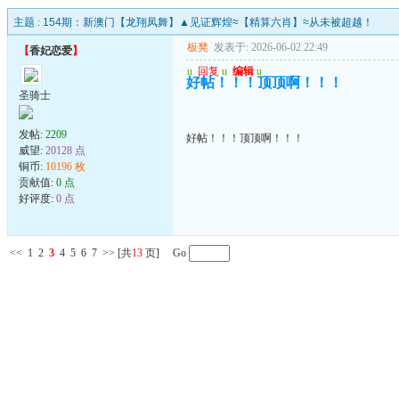
主题 :
154期：新澳门【龙翔凤舞】▲见证辉煌≈【精算六肖】≈从未被超越！
板凳
发表于: 2026-06-02 22:49
【
香妃恋爱
】
u
回复
u
编辑
u
好帖！！！顶顶啊！！！
圣骑士
发帖:
2209
好帖！！！顶顶啊！！！
威望:
20128 点
铜币:
10196 枚
贡献值:
0 点
好评度:
0 点
<<
1
2
3
4
5
6
7
>>
[共
13
页] Go