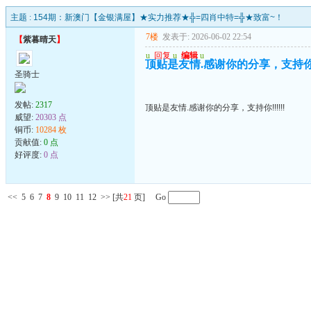
主题 :
154期：新澳门【金银满屋】★实力推荐★╬=四肖中特=╬★致富~！
7楼
发表于: 2026-06-02 22:54
【
紫暮晴天
】
u
回复
u
编辑
u
顶贴是友情.感谢你的分享，支持你!!!
圣骑士
发帖:
2317
顶贴是友情.感谢你的分享，支持你!!!!!!
威望:
20303 点
铜币:
10284 枚
贡献值:
0 点
好评度:
0 点
<<
5
6
7
8
9
10
11
12
>>
[共
21
页] Go