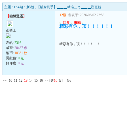
主题 :
154期：新澳门【横财到手】▃▃▃精准三肖▃▃▃己更新..
12楼
发表于: 2026-06-02 22:58
【
独醉逍遥
】
u
回复
u
编辑
u
精彩有你，顶！！！！！！
圣骑士
发帖:
2316
精彩有你，顶！！！！！！
威望:
20437 点
铜币:
10351 枚
贡献值:
0 点
好评度:
0 点
<<
10
11
12
13
14
15
16
>>
[共
16
页] Go