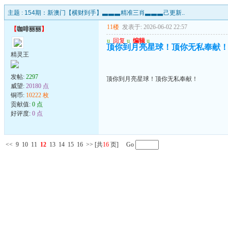
主题 :
154期：新澳门【横财到手】▃▃▃精准三肖▃▃▃己更新..
11楼
发表于: 2026-06-02 22:57
【
咖啡丽丽
】
u
回复
u
编辑
u
顶你到月亮星球！顶你无私奉献
精灵王
发帖:
2297
顶你到月亮星球！顶你无私奉献！
威望:
20180 点
铜币:
10222 枚
贡献值:
0 点
好评度:
0 点
<<
9
10
11
12
13
14
15
16
>>
[共
16
页] Go