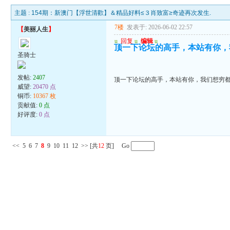
主题 :
154期：新澳门【浮世清歡】＆精品好料≤３肖致富≥奇迹再次发生.
7楼
发表于: 2026-06-02 22:57
【
美丽人生
】
u
回复
u
编辑
u
顶一下论坛的高手，本站有你，
圣骑士
发帖:
2407
顶一下论坛的高手，本站有你，我们想穷
威望:
20470 点
铜币:
10367 枚
贡献值:
0 点
好评度:
0 点
<<
5
6
7
8
9
10
11
12
>>
[共
12
页] Go