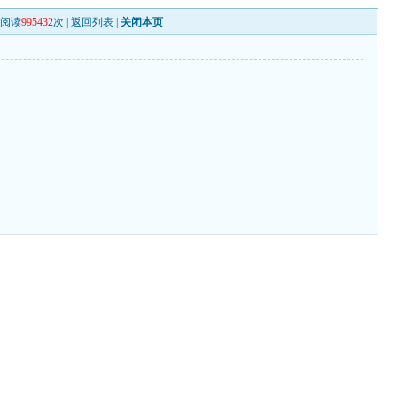
阅读
995432
次 |
返回列表
|
关闭本页