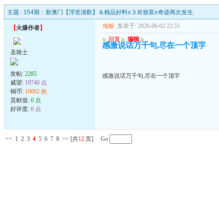
主题 :
154期：新澳门【浮世清歡】＆精品好料≤３肖致富≥奇迹再次发生.
地板
发表于: 2026-06-02 22:51
【
火爆作者
】
u
回复
u
编辑
u
感激说话万千句,尽在一个顶字
圣骑士
发帖:
2285
感激说话万千句,尽在一个顶字
威望:
19740 点
铜币:
10002 枚
贡献值:
0 点
好评度:
0 点
<<
1
2
3
4
5
6
7
8
>>
[共
12
页] Go