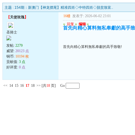
主题 :
154期：新澳门【神龙摆尾】精准四肖◇中特四肖◇脱贫致富..
16楼
发表于: 2026-06-02 23:01
【
天使玫瑰
】
u
回复
u
编辑
u
首先向精心算料無私奉獻的高手致
圣骑士
发帖:
2279
首先向精心算料無私奉獻的高手致敬!
威望:
20123 点
铜币:
10194 枚
贡献值:
3 点
好评度:
0 点
<<
14
15
16
17
18
>>
[共
18
页] Go