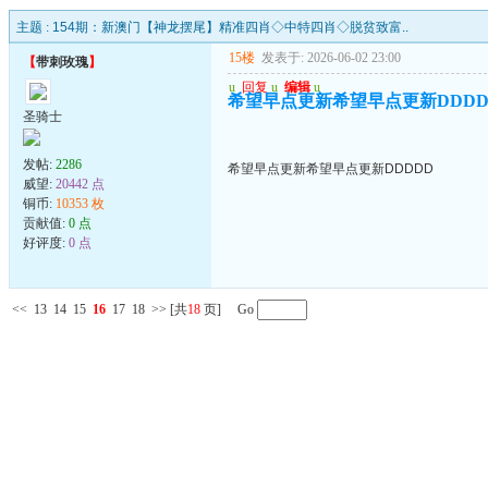
主题 :
154期：新澳门【神龙摆尾】精准四肖◇中特四肖◇脱贫致富..
15楼
发表于: 2026-06-02 23:00
【
带刺玫瑰
】
u
回复
u
编辑
u
希望早点更新希望早点更新DDDD
圣骑士
发帖:
2286
希望早点更新希望早点更新DDDDD
威望:
20442 点
铜币:
10353 枚
贡献值:
0 点
好评度:
0 点
<<
13
14
15
16
17
18
>>
[共
18
页] Go