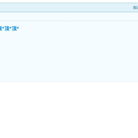
阅
顶*顶*顶*