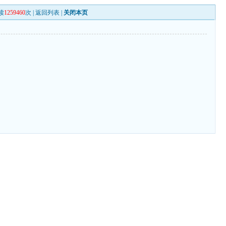
读
1259460
次 |
返回列表
|
关闭本页