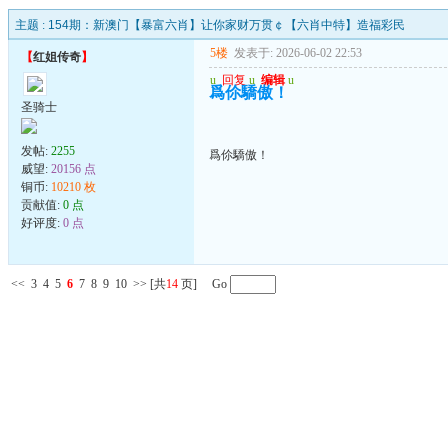
主题 :
154期：新澳门【暴富六肖】让你家财万贯￠【六肖中特】造福彩民
5楼
发表于: 2026-06-02 22:53
【
红姐传奇
】
u
回复
u
编辑
u
爲伱驕傲！
圣骑士
发帖:
2255
爲伱驕傲！
威望:
20156 点
铜币:
10210 枚
贡献值:
0 点
好评度:
0 点
<<
3
4
5
6
7
8
9
10
>>
[共
14
页] Go