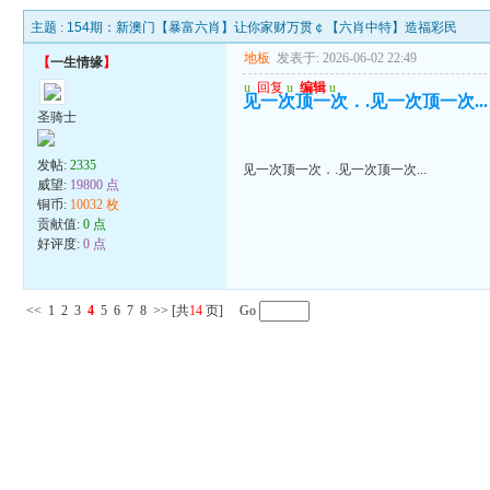
主题 :
154期：新澳门【暴富六肖】让你家财万贯￠【六肖中特】造福彩民
地板
发表于: 2026-06-02 22:49
【
一生情缘
】
u
回复
u
编辑
u
见一次顶一次．.见一次顶一次...
圣骑士
发帖:
2335
见一次顶一次．.见一次顶一次...
威望:
19800 点
铜币:
10032 枚
贡献值:
0 点
好评度:
0 点
<<
1
2
3
4
5
6
7
8
>>
[共
14
页] Go