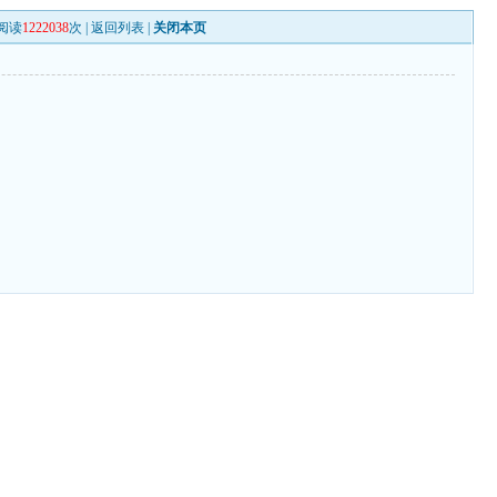
阅读
1222038
次 |
返回列表
|
关闭本页