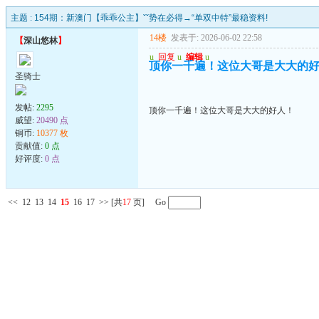
主题 :
154期：新澳门【乖乖公主】ˇˇ势在必得→“单双中特”最稳资料!
14楼
发表于: 2026-06-02 22:58
【
深山悠林
】
u
回复
u
编辑
u
顶你一千遍！这位大哥是大大的
圣骑士
发帖:
2295
顶你一千遍！这位大哥是大大的好人！
威望:
20490 点
铜币:
10377 枚
贡献值:
0 点
好评度:
0 点
<<
12
13
14
15
16
17
>>
[共
17
页] Go