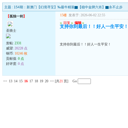
主题 :
154期：新澳门【幻境寻宝】‰最牛精装▇【稳中金牌六肖】▇永不止步
15楼
发表于: 2026-06-02 22:55
【
孤独一剑
】
u
回复
u
编辑
u
支持你到最后！！好人一生平安
圣骑士
发帖:
2331
支持你到最后！！好人一生平安！
威望:
20228 点
铜币:
10246 枚
贡献值:
0 点
好评度:
0 点
<<
13
14
15
16
17
18
19
20
>>
[共
21
页] Go