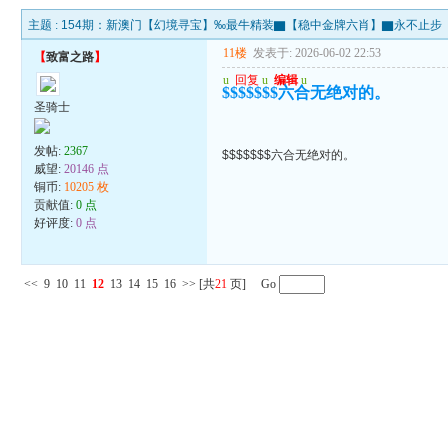
主题 :
154期：新澳门【幻境寻宝】‰最牛精装▇【稳中金牌六肖】▇永不止步
11楼
发表于: 2026-06-02 22:53
【
致富之路
】
u
回复
u
编辑
u
$$$$$$$六合无绝对的。
圣骑士
发帖:
2367
$$$$$$$六合无绝对的。
威望:
20146 点
铜币:
10205 枚
贡献值:
0 点
好评度:
0 点
<<
9
10
11
12
13
14
15
16
>>
[共
21
页] Go