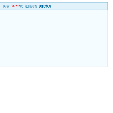
阅读
1607282
次 |
返回列表
|
关闭本页