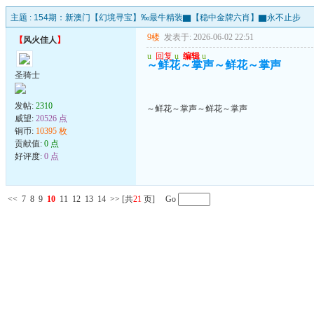
主题 :
154期：新澳门【幻境寻宝】‰最牛精装▇【稳中金牌六肖】▇永不止步
9楼
发表于: 2026-06-02 22:51
【
风火佳人
】
u
回复
u
编辑
u
～鲜花～掌声～鲜花～掌声
圣骑士
发帖:
2310
～鲜花～掌声～鲜花～掌声
威望:
20526 点
铜币:
10395 枚
贡献值:
0 点
好评度:
0 点
<<
7
8
9
10
11
12
13
14
>>
[共
21
页] Go