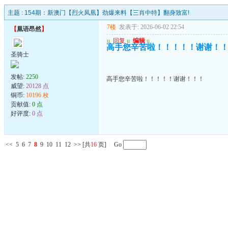
主题 :
154期：新澳门【烈火凤凰】劲爆来料【三肖中特】翻身致富!
7楼
发表于: 2026-06-02 22:54
【
凰语昂然
】
u
回复
u
编辑
u
高手您辛苦啦！！！！！谢谢！
圣骑士
发帖:
2250
高手您辛苦啦！！！！！谢谢！！！
威望:
20128 点
铜币:
10196 枚
贡献值:
0 点
好评度:
0 点
<<
5
6
7
8
9
10
11
12
>>
[共
16
页] Go