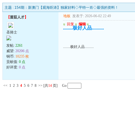
主题 :
154期：新澳门【观海听涛】独家好料◇平特一肖◇最强的资料！
地板
发表于: 2026-06-02 22:49
【
茵茹人才
】
u
回复
u
编辑
u
........极好人品..........
圣骑士
发帖:
2261
........极好人品..........
威望:
20206 点
铜币:
10235 枚
贡献值:
0 点
好评度:
0 点
<<
1
2
3
4
5
6
7
8
>>
[共
14
页] Go