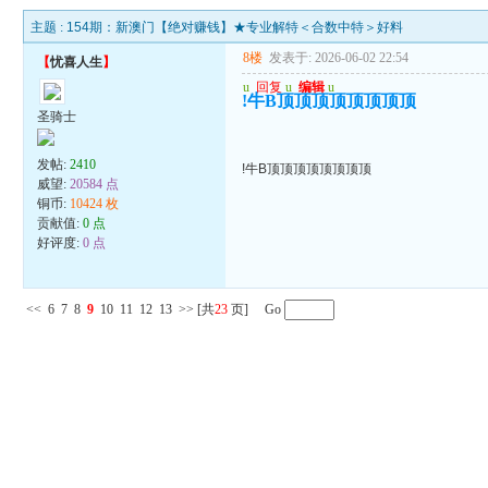
主题 :
154期：新澳门【绝对赚钱】★专业解特＜合数中特＞好料
8楼
发表于: 2026-06-02 22:54
【
忧喜人生
】
u
回复
u
编辑
u
!牛B顶顶顶顶顶顶顶顶
圣骑士
发帖:
2410
!牛B顶顶顶顶顶顶顶顶
威望:
20584 点
铜币:
10424 枚
贡献值:
0 点
好评度:
0 点
<<
6
7
8
9
10
11
12
13
>>
[共
23
页] Go