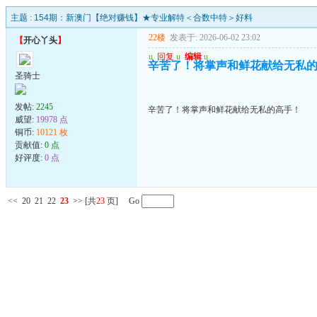
主题 :
154期：新澳门【绝对赚钱】★专业解特＜合数中特＞好料
22楼
发表于: 2026-06-02 23:02
【
开心丫头
】
u
回复
u
编辑
u
辛苦了！将掌声和鲜花献给无私
圣骑士
发帖:
2245
辛苦了！将掌声和鲜花献给无私的高手！
威望:
19978 点
铜币:
10121 枚
贡献值:
0 点
好评度:
0 点
<<
20
21
22
23
>>
[共
23
页] Go