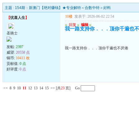
主题 :
154期：新澳门【绝对赚钱】★专业解特＜合数中特＞好料
10楼
发表于: 2026-06-02 22:54
【
忧喜人生
】
u
回复
u
编辑
u
我一路支持你．．．顶你千遍也
圣骑士
发帖:
2397
我一路支持你．．．顶你千遍也不厌倦
威望:
20558 点
铜币:
10411 枚
贡献值:
0 点
好评度:
0 点
<<
8
9
10
11
12
13
14
15
>>
[共
23
页] Go