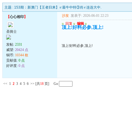
主题 :
153期：新澳门【王者归来】≌最牛中特③肖≌连连大中.
沙发
发表于: 2026-06-01 22:23
【
心心相印
】
u
回复
u
编辑
u
顶上!好料必参,顶上!
圣骑士
发帖:
2331
顶上!好料必参,顶上!
威望:
20424 点
铜币:
10344 枚
贡献值:
0 点
好评度:
0 点
<<
1
2
3
4
5
6
>>
[共
18
页] Go