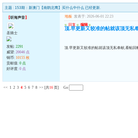
主题 :
153期：新澳门【南鹞北鹰】买什么中什么 已经更新.
地板
发表于: 2026-06-01 22:23
【
听海声音
】
u
回复
u
编辑
u
顶.早更新又较准的帖就该顶无私
圣骑士
发帖:
2291
顶.早更新又较准的帖就该顶无私奉献,看帖回
威望:
20046 点
铜币:
10155 枚
贡献值:
0 点
好评度:
0 点
<<
1
2
3
4
5
6
7
8
>>
[共
16
页] Go