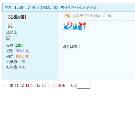
主题 :
153期：新澳门【南鹞北鹰】买什么中什么 已经更新.
12楼
发表于: 2026-06-01 22:30
【
心雪封疆
】
u
回复
u
编辑
u
爲伱驕傲！
圣骑士
发帖:
2280
爲伱驕傲！
威望:
20346 点
铜币:
10305 枚
贡献值:
1 点
好评度:
0 点
<<
10
11
12
13
14
15
16
>>
[共
16
页] Go