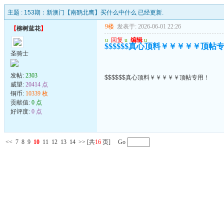
主题 :
153期：新澳门【南鹞北鹰】买什么中什么 已经更新.
9楼
发表于: 2026-06-01 22:26
【
柳树蓝花
】
u
回复
u
编辑
u
$$$$$$真心顶料￥￥￥￥￥顶帖
圣骑士
发帖:
2303
$$$$$$真心顶料￥￥￥￥￥顶帖专用！
威望:
20414 点
铜币:
10339 枚
贡献值:
0 点
好评度:
0 点
<<
7
8
9
10
11
12
13
14
>>
[共
16
页] Go