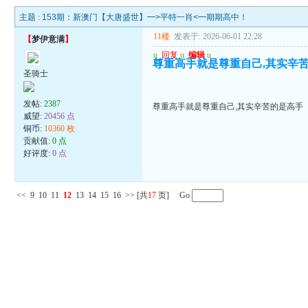
主题 :
153期：新澳门【大唐盛世】━>平特一肖<━期期高中！
11楼
发表于: 2026-06-01 22:28
【
梦伊意满
】
u
回复
u
编辑
u
尊重高手就是尊重自己,其实辛
圣骑士
发帖:
2387
尊重高手就是尊重自己,其实辛苦的是高手
威望:
20456 点
铜币:
10360 枚
贡献值:
0 点
好评度:
0 点
<<
9
10
11
12
13
14
15
16
>>
[共
17
页] Go