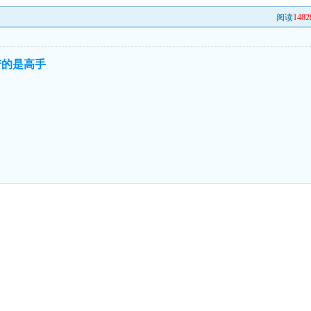
阅读
1482
苦的是高手