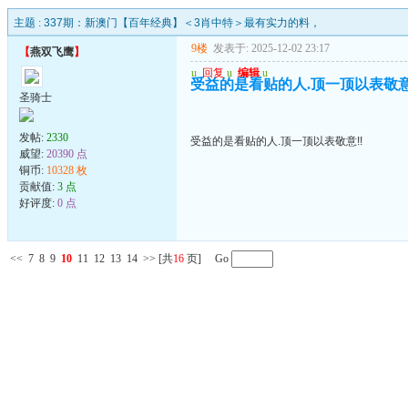
主题 :
337期：新澳门【百年经典】＜3肖中特＞最有实力的料，
9楼
发表于: 2025-12-02 23:17
【
燕双飞鹰
】
u
回复
u
编辑
u
受益的是看贴的人.顶一顶以表敬意
圣骑士
发帖:
2330
受益的是看贴的人.顶一顶以表敬意!!
威望:
20390 点
铜币:
10328 枚
贡献值:
3 点
好评度:
0 点
<<
7
8
9
10
11
12
13
14
>>
[共
16
页] Go