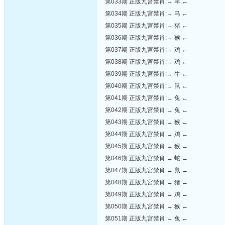
第033期 正版九宮禁肖:→ 羊 ←
第034期 正版九宫禁肖:→ 马 ←
第035期 正版九宫禁肖:→ 猪 ←
第036期 正版九宫禁肖:→ 猴 ←
第037期 正版九宫禁肖:→ 鸡 ←
第038期 正版九宫禁肖:→ 鸡 ←
第039期 正版九宮禁肖:→ 牛 ←
第040期 正版九宫禁肖:→ 鼠 ←
第041期 正版九宮禁肖:→ 兔 ←
第042期 正版九宮禁肖:→ 兔 ←
第043期 正版九宮禁肖:→ 猴 ←
第044期 正版九宫禁肖:→ 鸡 ←
第045期 正版九宫禁肖:→ 猴 ←
第046期 正版九宫禁肖:→ 蛇 ←
第047期 正版九宮禁肖:→ 鼠 ←
第048期 正版九宮禁肖:→ 猪 ←
第049期 正版九宫禁肖:→ 鸡 ←
第050期 正版九宮禁肖:→ 猴 ←
第051期 正版九宫禁肖:→ 兔 ←