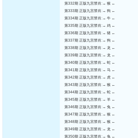
第332期 正版九宫禁肖:→ 猴 ←
第333期 正版九宫禁肖:→ 狗 ←
第334期 正版九宫禁肖:→ 牛 ←
第335期 正版九宮禁肖:→ 鸡 ←
第336期 正版九宫禁肖:→ 猪 ←
第337期 正版九宫禁肖:→ 狗 ←
第338期 正版九宫禁肖:→ 龙 ←
第339期 正版九宮禁肖:→ 龙 ←
第340期 正版九宫禁肖:→ 蛇 ←
第341期 正版九宮禁肖:→ 马 ←
第342期 正版九宫禁肖:→ 虎 ←
第343期 正版九宮禁肖:→ 猴 ←
第344期 正版九宫禁肖:→ 蛇 ←
第345期 正版九宫禁肖:→ 羊 ←
第346期 正版九宮禁肖:→ 兔 ←
第347期 正版九宮禁肖:→ 猴 ←
第348期 正版九宮禁肖:→ 猴 ←
第349期 正版九宫禁肖:→ 龙 ←
第350期 正版九宫禁肖:→ 兔 ←