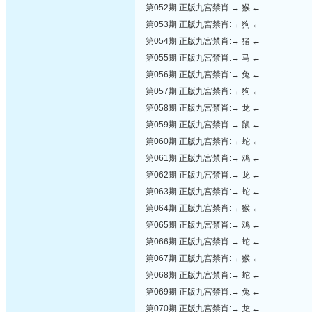
第052期 正版九宫禁肖:→ 猴 ←
第053期 正版九宮禁肖:→ 狗 ←
第054期 正版九宮禁肖:→ 猪 ←
第055期 正版九宮禁肖:→ 马 ←
第056期 正版九宮禁肖:→ 兔 ←
第057期 正版九宮禁肖:→ 狗 ←
第058期 正版九宮禁肖:→ 龙 ←
第059期 正版九宫禁肖:→ 鼠 ←
第060期 正版九宫禁肖:→ 蛇 ←
第061期 正版九宮禁肖:→ 鸡 ←
第062期 正版九宫禁肖:→ 龙 ←
第063期 正版九宫禁肖:→ 蛇 ←
第064期 正版九宫禁肖:→ 猴 ←
第065期 正版九宮禁肖:→ 鸡 ←
第066期 正版九宫禁肖:→ 蛇 ←
第067期 正版九宫禁肖:→ 猴 ←
第068期 正版九宫禁肖:→ 蛇 ←
第069期 正版九宫禁肖:→ 兔 ←
第070期 正版九宮禁肖:→ 龙 ←