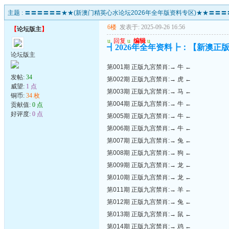
主题 :
〓〓〓〓〓〓★★(新澳门精英心水论坛2026年全年版资料专区)★★〓〓〓
6楼
发表于: 2025-09-26 16:56
【
论坛版主
】
u
回复
u
编辑
u
┫2026年全年资料┣：【新澳正版
论坛版主
第001期 正版九宮禁肖:→ 牛 ←
发帖:
34
第002期 正版九宫禁肖:→ 虎 ←
威望:
1 点
第003期 正版九宮禁肖:→ 马 ←
铜币:
34 枚
第004期 正版九宫禁肖:→ 牛 ←
贡献值:
0 点
好评度:
0 点
第005期 正版九宫禁肖:→ 牛 ←
第006期 正版九宫禁肖:→ 牛 ←
第007期 正版九宫禁肖:→ 兔 ←
第008期 正版九宮禁肖:→ 狗 ←
第009期 正版九宫禁肖:→ 龙 ←
第010期 正版九宫禁肖:→ 龙 ←
第011期 正版九宮禁肖:→ 羊 ←
第012期 正版九宫禁肖:→ 兔 ←
第013期 正版九宮禁肖:→ 鼠 ←
第014期 正版九宮禁肖:→ 鸡 ←