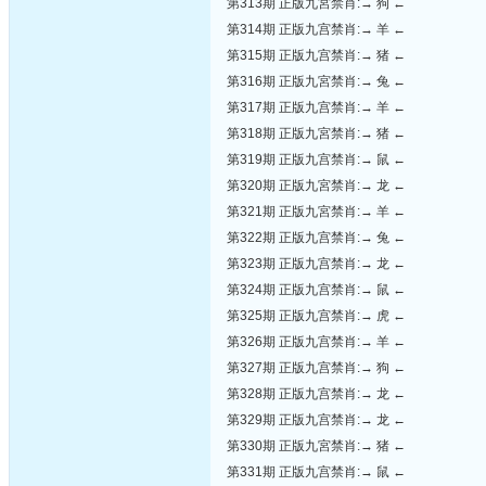
第313期 正版九宮禁肖:→ 狗 ←
第314期 正版九宫禁肖:→ 羊 ←
第315期 正版九宫禁肖:→ 猪 ←
第316期 正版九宮禁肖:→ 兔 ←
第317期 正版九宫禁肖:→ 羊 ←
第318期 正版九宮禁肖:→ 猪 ←
第319期 正版九宫禁肖:→ 鼠 ←
第320期 正版九宮禁肖:→ 龙 ←
第321期 正版九宮禁肖:→ 羊 ←
第322期 正版九宫禁肖:→ 兔 ←
第323期 正版九宫禁肖:→ 龙 ←
第324期 正版九宫禁肖:→ 鼠 ←
第325期 正版九宫禁肖:→ 虎 ←
第326期 正版九宫禁肖:→ 羊 ←
第327期 正版九宫禁肖:→ 狗 ←
第328期 正版九宫禁肖:→ 龙 ←
第329期 正版九宫禁肖:→ 龙 ←
第330期 正版九宮禁肖:→ 猪 ←
第331期 正版九宫禁肖:→ 鼠 ←