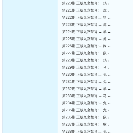
第220期 正版九宮禁肖:→ 鸡 ←
第221期 正版九宫禁肖:→ 虎 ←
第222期 正版九宮禁肖:→ 猪 ←
第223期 正版九宮禁肖:→ 虎 ←
第224期 正版九宮禁肖:→ 羊 ←
第225期 正版九宫禁肖:→ 虎 ←
第226期 正版九宫禁肖:→ 狗 ←
第227期 正版九宮禁肖:→ 鼠 ←
第228期 正版九宮禁肖:→ 鸡 ←
第229期 正版九宫禁肖:→ 马 ←
第230期 正版九宮禁肖:→ 兔 ←
第231期 正版九宫禁肖:→ 兔 ←
第232期 正版九宫禁肖:→ 羊 ←
第233期 正版九宫禁肖:→ 马 ←
第234期 正版九宫禁肖:→ 兔 ←
第235期 正版九宮禁肖:→ 龙 ←
第236期 正版九宮禁肖:→ 鼠 ←
第237期 正版九宫禁肖:→ 猴 ←
第238期 正版九宫禁肖:→ 兔 ←