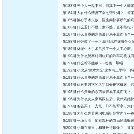
第183期 三个人一起下田，但其中一个人却
第184期 人在什么情况下会七窍生烟？---
第185期 换心手术失败，医生问快要断气的
第186期 什么蛋打不烂，煮不熟，更不能吃？
第187期 什么贵重的东西最容易不翼而飞？-
第188期 时钟敲了十三下,请问现在该做什么呢
第189期 林老生大手术后换了一个人工心脏。
第190期 为什么警察对闯红灯的汽车司机视而
第191期 什么帽不能戴 ?---答案：螺帽
第192期 小虎从“武术大全”这本书上学得
第193期 什么贵重的东西最容易不翼而飞？-
第194期 你只要叫它的名字就会把它破坏，它
第195期 什么贵重的东西最容易不翼而飞？-
第196期 为什么女人穿高跟鞋后，就代表她
第197期 爸爸买了一支笔，却不能写字，为什
第198期 为什么先看见闪电后听到雷声？--
第199期 一场大雨，忙着栽种的农民纷纷躲
第200期 小华在家里，和谁长得最像？---答