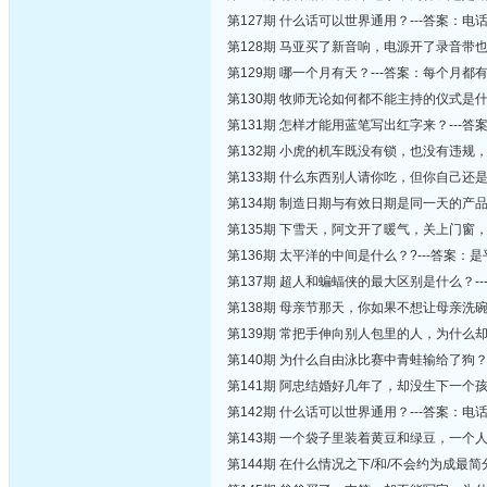
第127期 什么话可以世界通用？---答案：电
第128期 马亚买了新音响，电源开了录音带
第129期 哪一个月有天？---答案：每个月都
第130期 牧师无论如何都不能主持的仪式是什
第131期 怎样才能用蓝笔写出红字来？---答案
第132期 小虎的机车既没有锁，也没有违规
第133期 什么东西别人请你吃，但你自己还是
第134期 制造日期与有效日期是同一天的产品
第135期 下雪天，阿文开了暖气，关上门窗，
第136期 太平洋的中间是什么？?---答案：
第137期 超人和蝙蝠侠的最大区别是什么？
第138期 母亲节那天，你如果不想让母亲洗碗
第139期 常把手伸向别人包里的人，为什么却
第140期 为什么自由泳比赛中青蛙输给了狗？
第141期 阿忠结婚好几年了，却没生下一个
第142期 什么话可以世界通用？---答案：电
第143期 一个袋子里装着黄豆和绿豆，一个
第144期 在什么情况之下/和/不会约为成最简