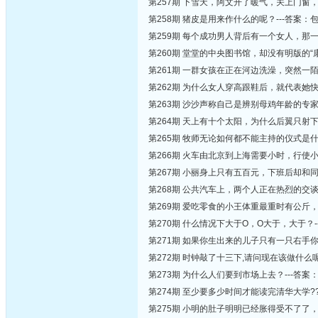
第257期 下雪天，阿文开了暖气，关上门窗，
第258期 猪皮是用来作什么的呢？---答案：
第259期 每个成功男人背后有一个女人，那
第260期 堂堂的中央图书馆，却没有明版的“
第261期 一群女孩在正在河边洗澡，突然一
第262期 为什么女人穿高跟鞋后，就代表她
第263期 沙沙声称自己是辨别母鸡年龄的专
第264期 天上有十个太阳，为什么后翼只射下
第265期 牧师无论如何都不能主持的仪式是什
第266期 火车由北京到上海需要小时，行使
第267期 小丽身上只有五百元，下班后却和
第268期 公共汽车上，两个人正在热烈的交
第269期 爱吃零食的小王体重最重时有公斤
第270期 什么情况下大于O，O大于，大于？
第271期 如果你生出来的儿子只有一只右手
第272期 时钟敲了十三下,请问现在该做什么呢
第273期 为什么人们要到市场上去？---答
第274期 至少要多少时间才能读完清华大学??
第275期 小明的肚子明明已经胀得受不了了