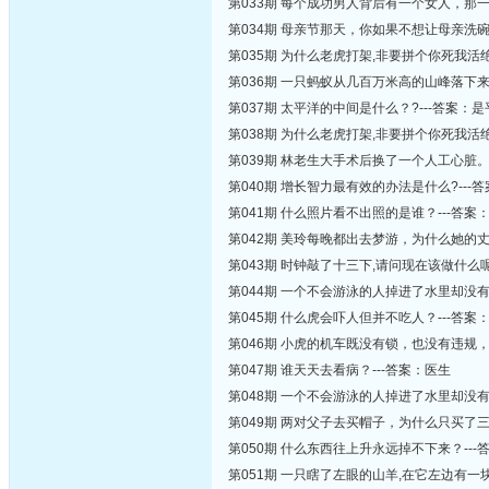
第033期 每个成功男人背后有一个女人，那
第034期 母亲节那天，你如果不想让母亲洗碗
第035期 为什么老虎打架,非要拼个你死我活
第036期 一只蚂蚁从几百万米高的山峰落下来
第037期 太平洋的中间是什么？?---答案：
第038期 为什么老虎打架,非要拼个你死我活
第039期 林老生大手术后换了一个人工心脏。
第040期 增长智力最有效的办法是什么?---
第041期 什么照片看不出照的是谁？---答案
第042期 美玲每晚都出去梦游，为什么她的
第043期 时钟敲了十三下,请问现在该做什么呢
第044期 一个不会游泳的人掉进了水里却没有
第045期 什么虎会吓人但并不吃人？---答案
第046期 小虎的机车既没有锁，也没有违规
第047期 谁天天去看病？---答案：医生
第048期 一个不会游泳的人掉进了水里却没有
第049期 两对父子去买帽子，为什么只买了三
第050期 什么东西往上升永远掉不下来？---
第051期 一只瞎了左眼的山羊,在它左边有一