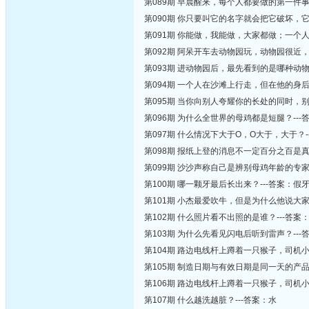
第089期 早晨醒来，每个人都要做的第一件事
第090期 你只要叫它的名字就会把它破坏，它
第091期 你能做，我能做，大家都做；一个
第092期 阿呆开车去动物园玩，动物园很近
第093期 进动物园后，最先看到的是哪种动物
第094期 一个人在沙滩上行走，但在他的身
第095期 当你向别人夸耀你的长处的同时，
第096期 为什么全世界的母鸡都是短腿？--
第097期 什么情况下大于O，O大于，大于？
第098期 报纸上登的消息不一定百分之百是
第099期 沙沙声称自己是辨别母鸡年龄的专
第100期 哪一颗牙最后长出来？---答案：假
第101期 小杰最爱吹牛，但是为什么他说大
第102期 什么照片看不出照的是谁？---答案
第103期 为什么先看见闪电后听到雷声？--
第104期 路边电线杆上蹲着一只猴子，司机
第105期 制造日期与有效日期是同一天的产品
第106期 路边电线杆上蹲着一只猴子，司机
第107期 什么越洗越脏？---答案：水