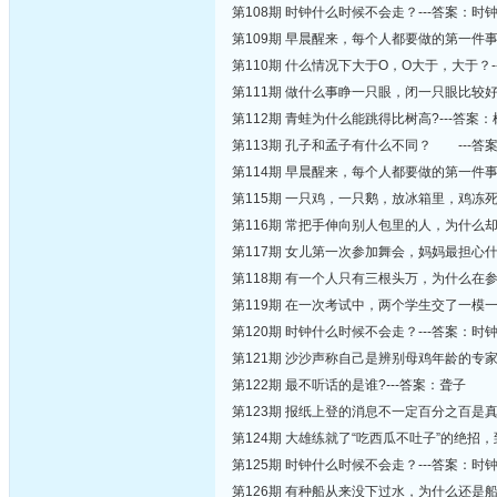
第108期 时钟什么时候不会走？---答案：
第109期 早晨醒来，每个人都要做的第一件事
第110期 什么情况下大于O，O大于，大于？
第111期 做什么事睁一只眼，闭一只眼比较好
第112期 青蛙为什么能跳得比树高?---答案
第113期 孔子和孟子有什么不同？ ---
第114期 早晨醒来，每个人都要做的第一件事
第115期 一只鸡，一只鹅，放冰箱里，鸡冻
第116期 常把手伸向别人包里的人，为什么却
第117期 女儿第一次参加舞会，妈妈最担心什
第118期 有一个人只有三根头万，为什么在
第119期 在一次考试中，两个学生交了一模
第120期 时钟什么时候不会走？---答案：
第121期 沙沙声称自己是辨别母鸡年龄的专
第122期 最不听话的是谁?---答案：聋子
第123期 报纸上登的消息不一定百分之百是
第124期 大雄练就了“吃西瓜不吐子”的绝招
第125期 时钟什么时候不会走？---答案：
第126期 有种船从来没下过水，为什么还是船