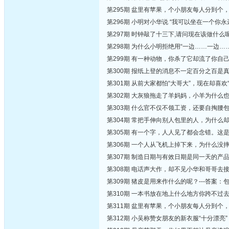
第295期 盆里有苹果，个小朋友每人分到个
第296期 小明对小华说 “我可以坐在一个你
第297期 时钟敲了十三下,请问现在该做什么呢
第298期 为什么小明拒绝用“一边……一边…
第299期 有一种动物，你杀了它却流了你自己
第300期 报纸上登的消息不一定百分之百是
第301期 从前大家都怕“大哥大”，现在却喜
第302期 大灰狼拖走了羊妈妈，小羊为什么也
第303期 什么官不仅不领工资，还要自掏腰包?
第304期 常把手伸向别人包里的人，为什么却
第305期 有一个字，人人见了都会念错。这是什
第306期 一个人从飞机上掉下来，为什么没摔
第307期 制造日期与有效日期是同一天的产品
第308期 电话声大作，却不见小华和哥哥去
第309期 猪皮是用来作什么的呢？---答案：
第310期 一本书放在地上什么地方你跨不过去
第311期 盆里有苹果，个小朋友每人分到个
第312期 小吴称赞女朋友的新衣服“十分漂亮