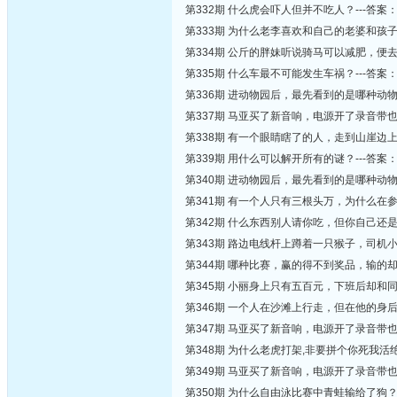
第332期 什么虎会吓人但并不吃人？---答案
第333期 为什么老李喜欢和自己的老婆和孩
第334期 公斤的胖妹听说骑马可以减肥，便
第335期 什么车最不可能发生车祸？---答案
第336期 进动物园后，最先看到的是哪种动物
第337期 马亚买了新音响，电源开了录音带
第338期 有一个眼睛瞎了的人，走到山崖边
第339期 用什么可以解开所有的谜？---答案
第340期 进动物园后，最先看到的是哪种动物
第341期 有一个人只有三根头万，为什么在
第342期 什么东西别人请你吃，但你自己还是
第343期 路边电线杆上蹲着一只猴子，司机
第344期 哪种比赛，赢的得不到奖品，输的却
第345期 小丽身上只有五百元，下班后却和
第346期 一个人在沙滩上行走，但在他的身
第347期 马亚买了新音响，电源开了录音带
第348期 为什么老虎打架,非要拼个你死我活
第349期 马亚买了新音响，电源开了录音带
第350期 为什么自由泳比赛中青蛙输给了狗？