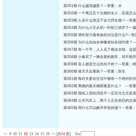
第351期 什么越洗越脏？---答案：水
第352期 一个离过五十次婚的女人，应该怎么形
第353期 人在什么情况下会七窍生烟？---
第354期 为什么小王从初一到初三就学了一
第355期 增长智力最有效的办法是什么?---
第356期 为什么自由女神像老站在纽约港？-
第357期 有一个字，人人见了都会念错。这是什
第358期 小秦买了一辆全新的跑车，却不能
第359期 盲人都是怎么吃桔子的？---答案：
第360期 谁天天去看病？---答案：医生
第361期 每对夫妻在生活中都有一个绝对的
第362期 离婚的最关键因素是什么？ ---答
第363期 报纸上登的消息不一定百分之百是
第364期 公共汽车上，两个人正在热烈的交
第365期 用什么可以解开所有的谜？---答案
<<
9
10
11
12
13
14
15
16
>>
[共
34
页] Go