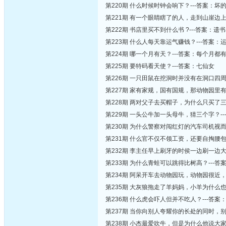
第220期 什么时候时钟会响下？---答案：坏
第221期 有一个眼睛瞎了的人，走到山崖边
第222期 书店里买不到什么书 ?---答案：遗书
第223期 什么人每天靠运气赚钱？---答案
第224期 哪一个月有天？---答案：每个月都
第225期 要特码看天使？---答案：七仙女
第226期 一只田鼠在挖洞时并没有在洞口四
第227期 家有家规，国有国规，那动物园里有
第228期 两对父子去买帽子，为什么只买了三
第229期 一头公牛加一头母牛，猜三个字？-
第230期 为什么警察对闯红灯的汽车司机视而
第231期 什么官不仅不领工资，还要自掏腰包?
第232期 李主任早上刷牙的时侯一边刷一边
第233期 为什么青蛙可以跳得比树高？---
第234期 阿呆开车去动物园玩，动物园很近
第235期 大灰狼拖走了羊妈妈，小羊为什么也
第236期 什么虎会吓人但并不吃人？---答案
第237期 当你向别人夸耀你的长处的同时，
第238期 小杰最爱吹牛，但是为什么他说大