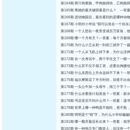
第164期 两只狗赛跑，甲狗跑得快，乙狗跑
第165期 离婚的最关键因素是什么？ ---答
第166期 进动物园后，最先看到的是哪种动物
第167期 小明对小华说 “我可以坐在一个你
第168期 一个人想在一夜里变成百万富翁，他
第169期 哪一个月有天？---答案：每个月都
第170期 为什么小王从初一到初三就学了一
第171期 一个人从飞机上掉下来，为什么没摔
第172期 在一次考试中，两个学生交了一模
第173期 什么官不仅不领工资，还要自掏腰包?
第174期 什么东西往上升永远掉不下来？---
第175期 福尔摩斯花了半天时间，却查不出
第176期 一头公牛加一头母牛，猜三个字？-
第177期 什么水要按计划发放？---答案：薪
第178期 书店里买不到什么书？---答案：遗
第179期 世界上哪一种鸭蛋不能吃，煮不熟，
第180期 明明是个“错”字，为什么小华却偏偏
第181期 哪一颗牙最后长出来？---答案：假
第182期 有一种地方专门教坏人，但没有一