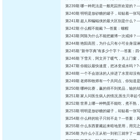
第239期 哪一种死法是一般死囚所欢迎的？--
第240期 明明是放砂糖的罐子，却贴着一张写
第241期 超人和蝙蝠侠的最大区别是什么？
第242期 什么帽不能戴 ?---答案：螺帽
第243期 阿陈为什么不能把赌博一次戒掉？-
第244期 艳阳高照，为什么只有小可全身湿淋
第245期 “新华字典”有多少个字？---答案：四
第246期 下雪天，阿文开了暖气，关上门窗，
第247期 你能以最快速度，把冰变成水吗？?-
第248期 一个不会游泳的人掉进了水里却没有
第249期 老师和牧师有一个共同点，你知道
第250期 哪种比赛，赢的得不到奖品，输的却
第251期 家人问医生病人的情况,医生只举起个
第252期 世界上哪一种鸭蛋不能吃，煮不熟，
第253期 明明是放砂糖的罐子，却贴着一张写
第254期 什么样的轮子只转不走？---答案：
第255期 什么东西要藏起来暗地里用，用完之
第256期 为什么小王从初一到初三就学了一