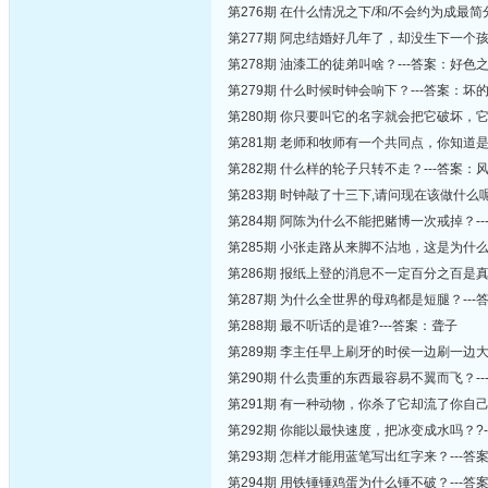
第276期 在什么情况之下/和/不会约为成最简
第277期 阿忠结婚好几年了，却没生下一个
第278期 油漆工的徒弟叫啥？---答案：好色
第279期 什么时候时钟会响下？---答案：坏
第280期 你只要叫它的名字就会把它破坏，它
第281期 老师和牧师有一个共同点，你知道
第282期 什么样的轮子只转不走？---答案：
第283期 时钟敲了十三下,请问现在该做什么呢
第284期 阿陈为什么不能把赌博一次戒掉？-
第285期 小张走路从来脚不沾地，这是为什么
第286期 报纸上登的消息不一定百分之百是
第287期 为什么全世界的母鸡都是短腿？--
第288期 最不听话的是谁?---答案：聋子
第289期 李主任早上刷牙的时侯一边刷一边
第290期 什么贵重的东西最容易不翼而飞？-
第291期 有一种动物，你杀了它却流了你自己
第292期 你能以最快速度，把冰变成水吗？?-
第293期 怎样才能用蓝笔写出红字来？---答案
第294期 用铁锤锤鸡蛋为什么锤不破？---