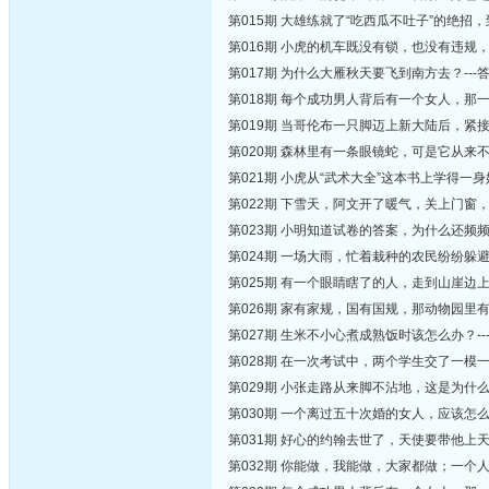
第015期 大雄练就了“吃西瓜不吐子”的绝招
第016期 小虎的机车既没有锁，也没有违规
第017期 为什么大雁秋天要飞到南方去？--
第018期 每个成功男人背后有一个女人，那
第019期 当哥伦布一只脚迈上新大陆后，紧接
第020期 森林里有一条眼镜蛇，可是它从来
第021期 小虎从“武术大全”这本书上学得
第022期 下雪天，阿文开了暖气，关上门窗，
第023期 小明知道试卷的答案，为什么还频频
第024期 一场大雨，忙着栽种的农民纷纷躲
第025期 有一个眼睛瞎了的人，走到山崖边
第026期 家有家规，国有国规，那动物园里有
第027期 生米不小心煮成熟饭时该怎么办？-
第028期 在一次考试中，两个学生交了一模
第029期 小张走路从来脚不沾地，这是为什么
第030期 一个离过五十次婚的女人，应该怎么形
第031期 好心的约翰去世了，天使要带他上
第032期 你能做，我能做，大家都做；一个