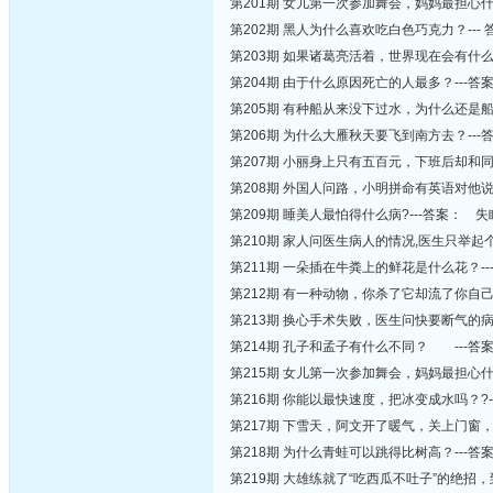
第201期 女儿第一次参加舞会，妈妈最担心什
第202期 黑人为什么喜欢吃白色巧克力？---
第203期 如果诸葛亮活着，世界现在会有什么
第204期 由于什么原因死亡的人最多？---
第205期 有种船从来没下过水，为什么还是船
第206期 为什么大雁秋天要飞到南方去？--
第207期 小丽身上只有五百元，下班后却和
第208期 外国人问路，小明拼命有英语对他
第209期 睡美人最怕得什么病?---答案： 失
第210期 家人问医生病人的情况,医生只举起个
第211期 一朵插在牛粪上的鲜花是什么花？-
第212期 有一种动物，你杀了它却流了你自己
第213期 换心手术失败，医生问快要断气的
第214期 孔子和孟子有什么不同？ ---
第215期 女儿第一次参加舞会，妈妈最担心什
第216期 你能以最快速度，把冰变成水吗？?-
第217期 下雪天，阿文开了暖气，关上门窗，
第218期 为什么青蛙可以跳得比树高？---
第219期 大雄练就了“吃西瓜不吐子”的绝招