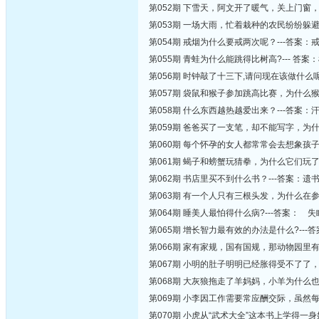
第052期 下雪天，阿文开了暖气，关上门窗，
第053期 一场大雨，忙着栽种的农民纷纷躲
第054期 戒烟为什么要戒两次呢？---答案
第055期 青蛙为什么能跳得比树高?--- 答案
第056期 时钟敲了十三下,请问现在该做什么呢
第057期 袋鼠和猴子参加跳高比赛，为什么
第058期 什么东西越热越爱出来？---答案：
第059期 爸爸买了一支笔，却不能写字，为什
第060期 每个怀孕的女人都常常会去想象孩
第061期 蝎子和螃蟹玩猜拳，为什么它们玩
第062期 书店里买不到什么书？---答案：遗
第063期 有一个人只有三根头发，为什么在
第064期 睡美人最怕得什么病?---答案： 失
第065期 增长智力最有效的办法是什么?---
第066期 家有家规，国有国规，那动物园里有
第067期 小明的肚子明明已经胀得受不了了
第068期 大灰狼拖走了羊妈妈，小羊为什么也
第069期 小李因工作需要常应酬交际，虽然
第070期 小虎从“武术大全”这本书上学得