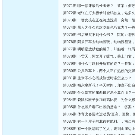
第071期 哪一颗牙最后长出来？---答案：假
第072期 老张在打太极拳时金鸡独立，站多
第073期 一群女孩在正在河边洗澡，突然一
第074期 黑人为什么喜欢吃白色巧克力？--
第075期 书店里买不到什么书 ?---答案：遗书
第076期 阿呆开车去动物园玩，动物园很近
第077期 明明是放砂糖的罐子，却贴着一张写
第078期 下雪天，阿文开了暖气，关上门窗，
第079期 用什么可以解开所有的谜？---答案
第080期 公共汽车上，两个人正在热烈的交
第081期 生米不小心煮成熟饭时该怎么办？-
第082期 福尔摩斯花了半天时间，却查不出
第083期 什么贵重的东西最容易不翼而飞？-
第084期 袋鼠和猴子参加跳高比赛，为什么
第085期 什么照片看不出照的是谁？---答案
第086期 体育比赛要求运动员“更高、更快、
第087期 有一间屋子的北边有肥料厂，南边
第088期 有一个眼睛瞎了的人，走到山崖边