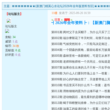
主题 :
〓〓〓〓〓〓★★(新澳门精英心水论坛2026年全年版资料专区)★★〓〓〓
11楼
发表于: 2025-09-26 16:59
【
论坛版主
】
u
回复
u
编辑
u
┫2026年全年资料┣：【新澳门脑
论坛版主
第001期 两对父子去买帽子，为什么只买了三
发帖:
34
第002期 福尔摩斯花了半天时间，却查不出
威望:
1 点
第003期 气候突然转冷，一只鸵鸟决定南迁
铜币:
34 枚
第004期 一个阴森的夜晚，眼前站着长万披
贡献值:
0 点
好评度:
0 点
第005期 森林里有一条眼镜蛇，可是它从来
第006期 老师和牧师有一个共同点，你知道
第007期 如果你生出来的儿子只有一只右手
第008期 为什么人们要到市场上去？---答
第009期 好心的约翰去世了，天使要带他上
第010期 书店里买不到什么书 ?---答案：遗书
第011期 用铁锤锤鸡蛋为什么锤不破？---
第012期 进动物园后，最先看到的是哪种动物？
第013期 蝎子和螃蟹玩猜拳，为什么它们玩
第014期 油漆工的徒弟叫啥？---答案：好色