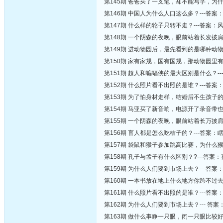
第145期 爸爸买了一支笔，却不能写字，为什
第146期 中国人为什么人口这么多？---答案：
第147期 什么样的轮子只转不走？---答案：
第148期 一个阴森的夜晚，眼前站着长发披
第149期 进动物园后，最先看到的是哪种动物
第150期 家有家规，国有国规，那动物园里有
第151期 超人和蝙蝠侠的最大区别是什么？
第152期 什么照片看不出照的是谁？---答案
第153期 为了怕身材走样，结婚后不生孩子
第154期 马亚买了新音响，电源开了录音带
第155期 一个阴森的夜晚，眼前站着长万披
第156期 盲人都是怎么吃桔子的？---答案：
第157期 袋鼠和猴子参加跳高比赛，为什么
第158期 孔子与孟子有什么区别？?---答
第159期 为什么人们要到市场上去？---答
第160期 一本书放在地上什么地方你跨不过去
第161期 什么照片看不出照的是谁？---答案
第162期 为什么人们要到市场上去？--- 答
第163期 做什么事睁一只眼，闭一只眼比较好