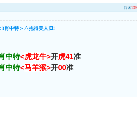
阅读
139
＜3肖中特＞△抱得美人归!
3肖中特
<
虎龙牛
>
开
虎41
准
3肖中特
<
马羊猴
>
开
00
准