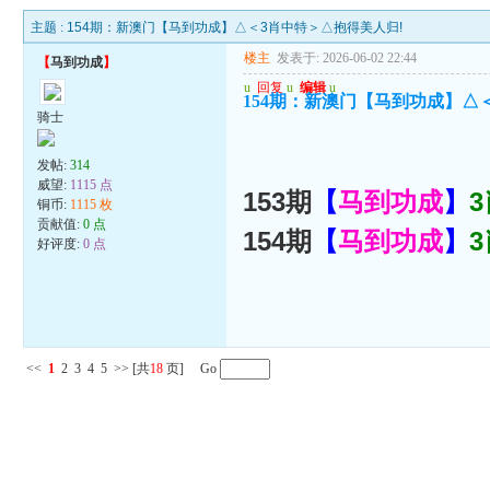
主题 :
154期：新澳门【马到功成】△＜3肖中特＞△抱得美人归!
楼主
发表于: 2026-06-02 22:44
【
马到功成
】
u
回复
u
编辑
u
154期：新澳门【马到功成】△
骑士
发帖:
314
威望:
1115 点
153期
【
马到功成
】
铜币:
1115 枚
贡献值:
0 点
154期
【
马到功成
】
好评度:
0 点
<<
1
2
3
4
5
>>
[共
18
页] Go