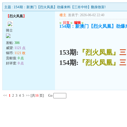
主题 :
154期：新澳门【烈火凤凰】劲爆来料【三肖中特】翻身致富!
楼主
发表于: 2026-06-02 22:40
【
烈火凤凰
】
u
回复
u
编辑
u
154期：新澳门【烈火凤凰】劲爆
骑士
发帖:
306
威望:
1121 点
153期:
『烈火凤凰』
三
铜币:
1121 枚
贡献值:
0 点
154期:
『烈火凤凰』
三
好评度:
0 点
<<
1
2
3
4
5
>>
[共
16
页] Go